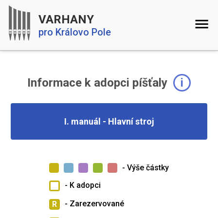
VARHANY
pro Královo Pole
Informace k adopci píšťaly
i
I. manuál - Hlavní stroj
- Výše částky
- K adopci
- Zarezervované
R