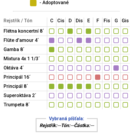
- Adoptované
Rejstřík / Tón
C
Cis
D
Dis
E
F
Fis
G
Gis
Flétna koncertní 8´
Flûte d'amour 4´
Gamba 8´
Mixtura 4x 1 1/3´
Oktáva 4´
Principál 16´
Principál 8´
Superoktáva 2´
Trumpeta 8´
Vybraná píšťala:
Rejstřík:
---
Tón:
---
Částka:
---